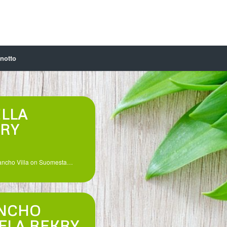
notto
ILLA
KRY
 Pancho Villa on Suomesta…
ANCHO
FLA REKRY