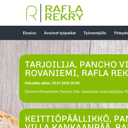
Etusivu
Avoimet työpaikat
Työnantajille
Yhteyde
TARJOILIJA, PANCHO V
ROVANIEMI, RAFLA RE
Hakuaika alkaa: 29.07.2026 20:00
Etsimme Rovaniemen Pancho Villa -ravintolaan extra tarjoilijaa.
KEITTIÖPÄÄLLIKKÖ, P
VILLA KANKAANPÄÄ, RA