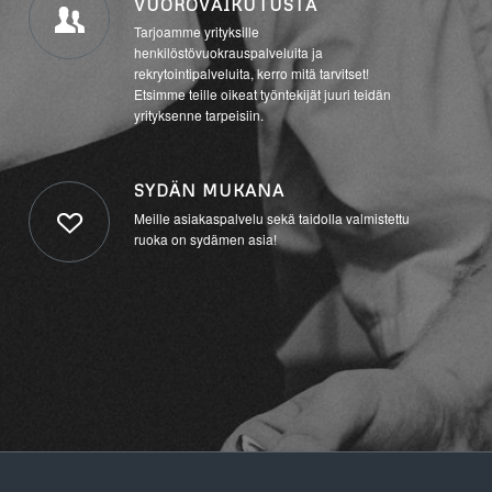
VUOROVAIKUTUSTA
Tarjoamme yrityksille
henkilöstövuokrauspalveluita ja
rekrytointipalveluita, kerro mitä tarvitset!
Etsimme teille oikeat työntekijät juuri teidän
yrityksenne tarpeisiin.
SYDÄN MUKANA
Meille asiakaspalvelu sekä taidolla valmistettu
ruoka on sydämen asia!