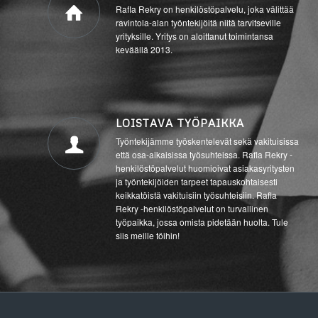
Rafla Rekry on henkilöstöpalvelu, joka välittää
ravintola-alan työntekijöitä niitä tarvitseville
yrityksille. Yritys on aloittanut toimintansa
keväällä 2013.
LOISTAVA TYÖPAIKKA
Työntekijämme työskentelevät sekä vakituisissa
että osa-aikaisissa työsuhteissa. Rafla Rekry -
henkilöstöpalvelut huomioivat asiakasyritysten
ja työntekijöiden tarpeet tapauskohtaisesti
keikkatöistä vakituisiin työsuhteisiin. Rafla
Rekry -henkilöstöpalvelut on turvallinen
työpaikka, jossa omista pidetään huolta. Tule
siis meille töihin!