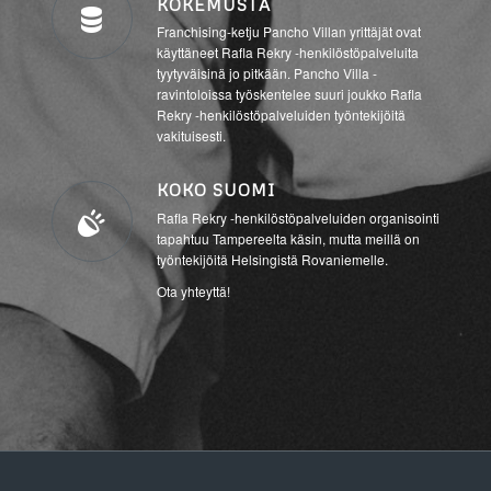
KOKEMUSTA
Franchising-ketju Pancho Villan yrittäjät ovat
käyttäneet Rafla Rekry -henkilöstöpalveluita
tyytyväisinä jo pitkään. Pancho Villa -
ravintoloissa työskentelee suuri joukko Rafla
Rekry -henkilöstöpalveluiden työntekijöitä
vakituisesti.
KOKO SUOMI
Rafla Rekry -henkilöstöpalveluiden organisointi
tapahtuu Tampereelta käsin, mutta meillä on
työntekijöitä Helsingistä Rovaniemelle.
Ota yhteyttä!