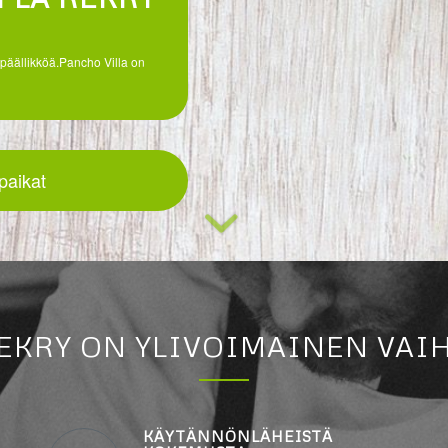
päällikköä.Pancho Villa on
paikat
REKRY ON YLIVOIMAINEN VAI
KÄYTÄNNÖNLÄHEISTÄ