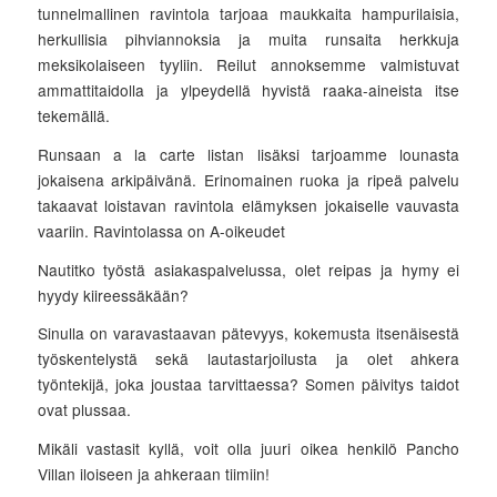
tunnelmallinen ravintola tarjoaa maukkaita hampurilaisia,
herkullisia pihviannoksia ja muita runsaita herkkuja
meksikolaiseen tyyliin. Reilut annoksemme valmistuvat
ammattitaidolla ja ylpeydellä hyvistä raaka-aineista itse
tekemällä.
Runsaan a la carte listan lisäksi tarjoamme lounasta
jokaisena arkipäivänä. Erinomainen ruoka ja ripeä palvelu
takaavat loistavan ravintola elämyksen jokaiselle vauvasta
vaariin. Ravintolassa on A-oikeudet
Nautitko työstä asiakaspalvelussa, olet reipas ja hymy ei
hyydy kiireessäkään?
Sinulla on varavastaavan pätevyys, kokemusta itsenäisestä
työskentelystä sekä lautastarjoilusta ja olet ahkera
työntekijä, joka joustaa tarvittaessa? Somen päivitys taidot
ovat plussaa.
Mikäli vastasit kyllä, voit olla juuri oikea henkilö Pancho
Villan iloiseen ja ahkeraan tiimiin!