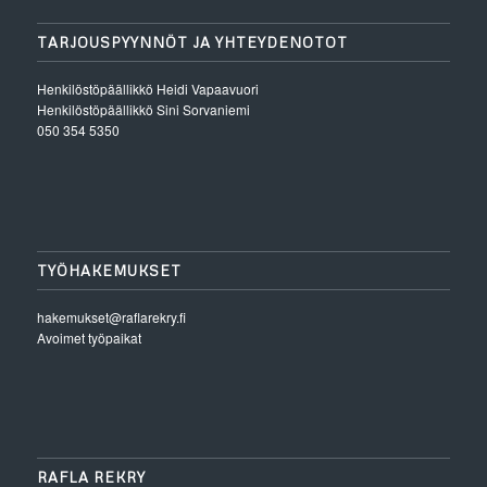
TARJOUSPYYNNÖT JA YHTEYDENOTOT
Henkilöstöpäällikkö
Heidi Vapaavuori
Henkilöstöpäällikkö
Sini Sorvaniemi
050 354 5350
TYÖHAKEMUKSET
hakemukset@raflarekry.fi
Avoimet työpaikat
RAFLA REKRY