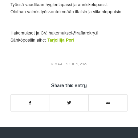
Työssä vaaditaan hygieniapassi ja anniskelupassi.
Olethan valmis työskentelemään iltaisin ja viikonloppuisin.
Hakemukset ja CV: hakemukset@raflarekry.fi
Sähköpostiin aihe:
Tarjoilija Pori
17 MAALISKUUN, 2022
Share this entry