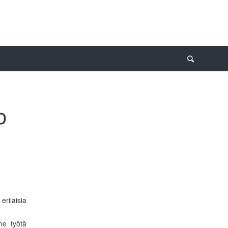
O
erilaisia
ne työtä