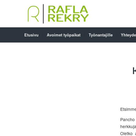
Etusivu
Avoimet työpaikat
Työnantajille
Yhteyde
Etsimme 
Pancho V
herkkuja
Oletko 