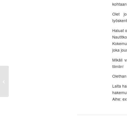
kohtaan
Olet jo
työsken
Haluat o
Nautitko
Kokemust
joka jou
Mikäli v
tiimiin!
Olethan 
Kokki, Pancho Villa Lippulaiva
Laita h
hakemuk
Aihe: ex