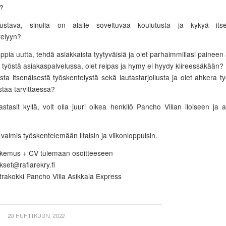
?
ustava, sinulla on alalle soveltuvaa koulutusta ja kykyä its
telyyn?
ppia uutta, tehdä asiakkaista tyytyväisiä ja olet parhaimmillasi paineen 
 työstä asiakaspalvelussa, olet reipas ja hymy ei hyydy kiireessäkään?
a itsenäisestä työskentelystä sekä lautastarjoilusta ja olet ahkera ty
staa tarvittaessa?
astasit kyllä, voit olla juuri oikea henkilö Pancho Villan iloiseen ja
valmis työskentelemään iltaisin ja viikonloppuisin.
akemus + CV tulemaan osoitteeseen
set@raflarekry.fi
trakokki Pancho Villa Asikkala Express
29 HUHTIKUUN, 2022