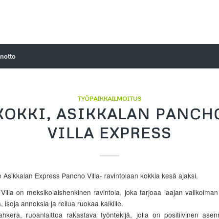
notto
TYÖPAIKKAILMOITUS
KOKKI, ASIKKALAN PANCH
VILLA EXPRESS
Asikkalan Express Pancho Villa- ravintolaan kokkia kesä ajaksi.
illa on meksikolaishenkinen ravintola, joka tarjoaa laajan valikoiman 
, isoja annoksia ja reilua ruokaa kaikille.
ahkera, ruoanlaittoa rakastava työntekijä, jolla on positiivinen asen