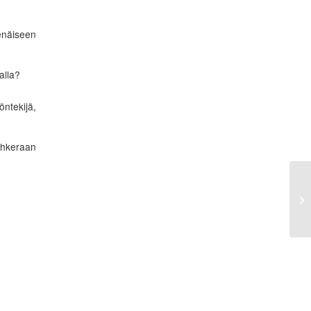
enäiseen
alla?
öntekijä,
 ahkeraan
Ko