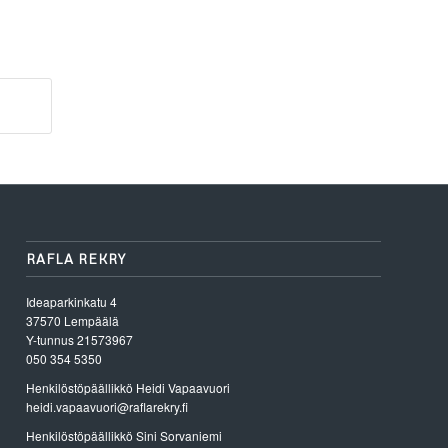
RAFLA REKRY
Ideaparkinkatu 4
37570 Lempäälä
Y-tunnus 21573967
050 354 5350
Henkilöstöpäällikkö Heidi Vapaavuori
heidi.vapaavuori@raflarekry.fi
Henkilöstöpäällikkö Sini Sorvaniemi