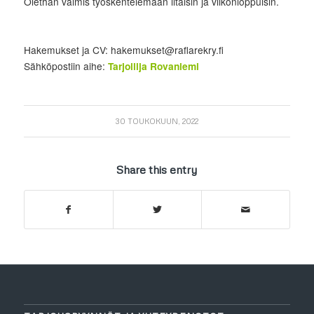
Olethan valmis työskentelemään iltaisin ja viikonloppuisin.
Hakemukset ja CV: hakemukset@raflarekry.fi
Sähköpostiin aihe:
Tarjoilija Rovaniemi
30 TOUKOKUUN, 2022
Share this entry