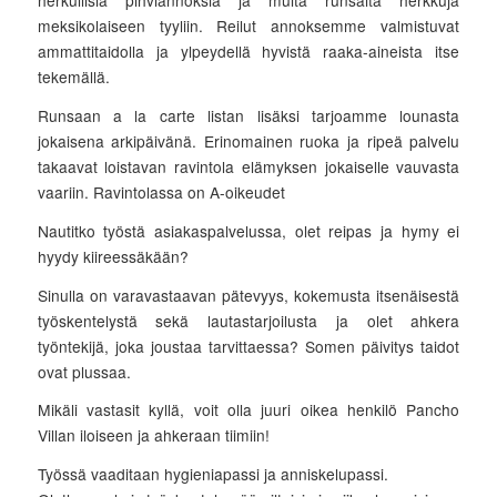
herkullisia pihviannoksia ja muita runsaita herkkuja
meksikolaiseen tyyliin. Reilut annoksemme valmistuvat
ammattitaidolla ja ylpeydellä hyvistä raaka-aineista itse
tekemällä.
Runsaan a la carte listan lisäksi tarjoamme lounasta
jokaisena arkipäivänä. Erinomainen ruoka ja ripeä palvelu
takaavat loistavan ravintola elämyksen jokaiselle vauvasta
vaariin. Ravintolassa on A-oikeudet
Nautitko työstä asiakaspalvelussa, olet reipas ja hymy ei
hyydy kiireessäkään?
Sinulla on varavastaavan pätevyys, kokemusta itsenäisestä
työskentelystä sekä lautastarjoilusta ja olet ahkera
työntekijä, joka joustaa tarvittaessa? Somen päivitys taidot
ovat plussaa.
Mikäli vastasit kyllä, voit olla juuri oikea henkilö Pancho
Villan iloiseen ja ahkeraan tiimiin!
Työssä vaaditaan hygieniapassi ja anniskelupassi.