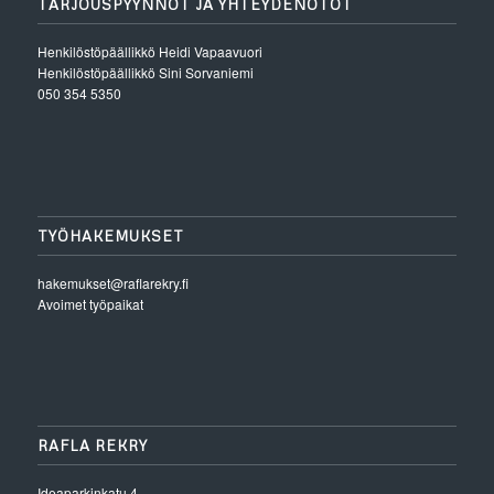
TARJOUSPYYNNÖT JA YHTEYDENOTOT
Henkilöstöpäällikkö
Heidi Vapaavuori
Henkilöstöpäällikkö
Sini Sorvaniemi
050 354 5350
TYÖHAKEMUKSET
hakemukset@raflarekry.fi
Avoimet työpaikat
RAFLA REKRY
Ideaparkinkatu 4