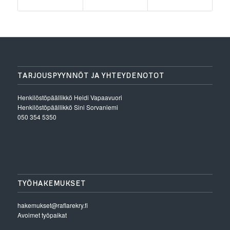
TARJOUSPYYNNÖT JA YHTEYDENOTOT
Henkilöstöpäällikkö
Heidi Vapaavuori
Henkilöstöpäällikkö
Sini Sorvaniemi
050 354 5350
TYÖHAKEMUKSET
hakemukset@raflarekry.fi
Avoimet työpaikat