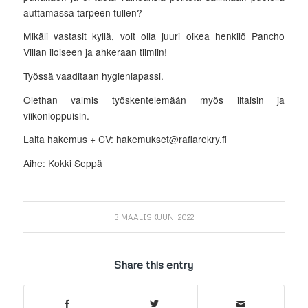
auttamassa tarpeen tullen?
Mikäli vastasit kyllä, voit olla juuri oikea henkilö Pancho
Villan iloiseen ja ahkeraan tiimiin!
Työssä vaaditaan hygieniapassi.
Olethan valmis työskentelemään myös iltaisin ja
viikonloppuisin.
Laita hakemus + CV: hakemukset@raflarekry.fi
Aihe: Kokki Seppä
3 MAALISKUUN, 2022
Share this entry