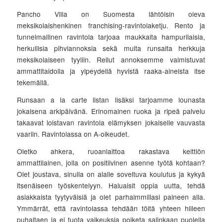
Pancho Villa on Suomesta lähtöisin oleva
meksikolaishenkinen franchising-ravintolaketju. Rento ja
tunnelmallinen ravintola tarjoaa maukkaita hampurilaisia,
herkullisia pihviannoksia sekä muita runsaita herkkuja
meksikolaiseen tyyliin. Reilut annoksemme valmistuvat
ammattitaidolla ja ylpeydellä hyvistä raaka-aineista itse
tekemällä.
Runsaan a la carte listan lisäksi tarjoamme lounasta
jokaisena arkipäivänä. Erinomainen ruoka ja ripeä palvelu
takaavat loistavan ravintola elämyksen jokaiselle vauvasta
vaariin. Ravintolassa on A-oikeudet.
Oletko ahkera, ruoanlaittoa rakastava keittiön
ammattilainen, jolla on positiivinen asenne työtä kohtaan?
Olet joustava, sinulla on alalle soveltuva koulutus ja kykyä
itsenäiseen työskentelyyn. Haluaisit oppia uutta, tehdä
asiakkaista tyytyväisiä ja olet parhaimmillasi paineen alla.
Ymmärrät, että ravintolassa tehdään töitä yhteen hiileen
puhaltaen ja ei tuota vaikeuksia poiketa salinkaan puolella