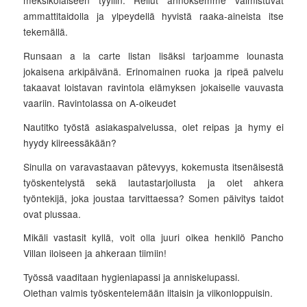
meksikolaiseen tyyliin. Reilut annoksemme valmistuvat
ammattitaidolla ja ylpeydellä hyvistä raaka-aineista itse
tekemällä.
Runsaan a la carte listan lisäksi tarjoamme lounasta
jokaisena arkipäivänä. Erinomainen ruoka ja ripeä palvelu
takaavat loistavan ravintola elämyksen jokaiselle vauvasta
vaariin. Ravintolassa on A-oikeudet
Nautitko työstä asiakaspalvelussa, olet reipas ja hymy ei
hyydy kiireessäkään?
Sinulla on varavastaavan pätevyys, kokemusta itsenäisestä
työskentelystä sekä lautastarjoilusta ja olet ahkera
työntekijä, joka joustaa tarvittaessa? Somen päivitys taidot
ovat plussaa.
Mikäli vastasit kyllä, voit olla juuri oikea henkilö Pancho
Villan iloiseen ja ahkeraan tiimiin!
Työssä vaaditaan hygieniapassi ja anniskelupassi.
Olethan valmis työskentelemään iltaisin ja viikonloppuisin.